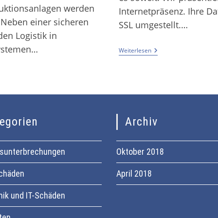
duktionsanlagen werden
Internetpräsenz. Ihre Da
 Neben einer sicheren
SSL umgestellt.…
en Logistik in
ystemen…
Weiterlesen
egorien
Archiv
bsunterbrechungen
Oktober 2018
chäden
April 2018
nik und IT-Schäden
ten