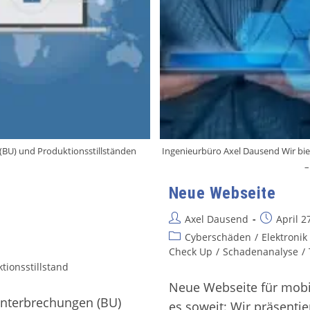
BU) und Produktionsstillständen
Ingenieurbüro Axel Dausend Wir b
–
Neue Webseite
Axel Dausend
April 2
Cyberschäden
/
Elektroni
Check Up
/
Schadenanalyse
/
tionsstillstand
Neue Webseite für mobil
unterbrechungen (BU)
es soweit: Wir präsentie